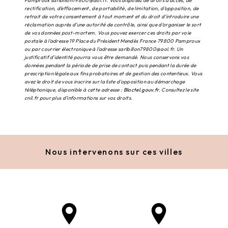
Pamproux sarlbillon79800@aol.fr. Vous disposez de droits d’accès, de
rectification, d’effacement, de portabilité, de limitation, d’opposition, de
retrait de votre consentement à tout moment et du droit d’introduire une
réclamation auprès d’une autorité de contrôle, ainsi que d’organiser le sort
de vos données post-mortem. Vous pouvez exercer ces droits par voie
postale à l'adresse 19 Place du Président Mendès France 79800 Pamproux
ou par courrier électronique à l'adresse sarlbillon79800@aol.fr. Un
justificatif d'identité pourra vous être demandé. Nous conservons vos
données pendant la période de prise de contact puis pendant la durée de
prescription légale aux fins probatoires et de gestion des contentieux. Vous
avez le droit de vous inscrire sur la liste d'opposition au démarchage
téléphonique, disponible à cette adresse :
Bloctel.gouv.fr
. Consultez le site
cnil.fr pour plus d’informations sur vos droits.
Nous intervenons sur ces villes